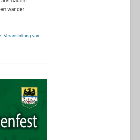
n aus Baden-
err war der
e
,
Veranstaltung vom