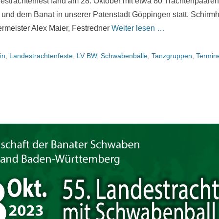
strachtenfest fand am 28. Oktober mit etwa 80 Trachtenpaare
und dem Banat in unserer Patenstadt Göppingen statt. Schirmh
rmeister Alex Maier, Festredner
Weiter lesen …
in
,
Landestrachtenfeste
,
LV BW
,
Schwabenbälle
,
Tanzgruppen
,
Termin