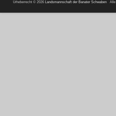
Urheberrecht © 2026
Landsmannschaft der Banater Schwaben
Alle 