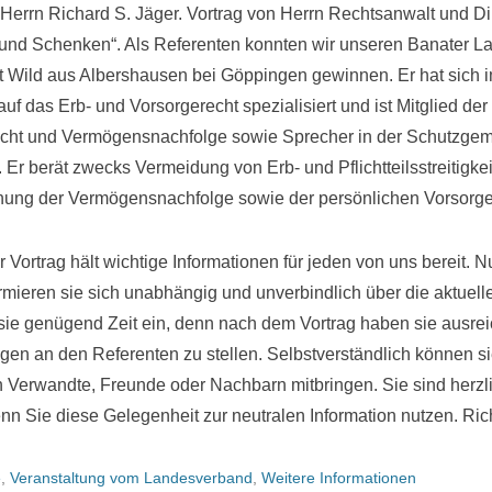
errn Richard S. Jäger. Vortrag von Herrn Rechtsanwalt und Dip
n und Schenken“. Als Referenten konnten wir unseren Banater 
t Wild aus Albershausen bei Göppingen gewinnen. Er hat sich
 auf das Erb- und Vorsorgerecht spezialisiert und ist Mitglied d
echt und Vermögensnachfolge sowie Sprecher in der Schutzgem
 Er berät zwecks Vermeidung von Erb- und Pflichtteilsstreitigkei
anung der Vermögensnachfolge sowie der persönlichen Vorsorge
r Vortrag hält wichtige Informationen für jeden von uns bereit. N
rmieren sie sich unabhängig und unverbindlich über die aktuel
sie genügend Zeit ein, denn nach dem Vortrag haben sie ausre
agen an den Referenten zu stellen. Selbstverständlich können s
 Verwandte, Freunde oder Nachbarn mitbringen. Sie sind herzl
nn Sie diese Gelegenheit zur neutralen Information nutzen. Ric
e
,
Veranstaltung vom Landesverband
,
Weitere Informationen