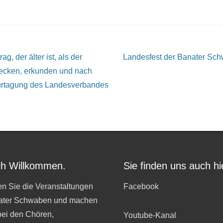
g, der älter ist, als der
Landesfest der Banater Sc
ecken, erkunden und nach
urtagung des Landesverbandes
ch Willkommen.
Sie finden uns auch hi
n Sie die Veranstaltungen
Facebook
ater Schwaben und machen
bei den Chören,
Youtube-Kanal