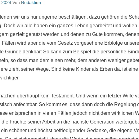
, 2024
Von
Redaktion
denen wir uns nur ungerne beschäftigen, dazu gehören die Sc
. Doch wir alle haben ein ganzes Leben gearbeitet und wollen
gern gezielt genutzt werden und denen zu Gute kommen, denen
n Fällen wird aber die vom Gesetz vorgesehene Erbfolge unse
iele Gründe denkbar: So kann zum Beispiel die persönliche Bin
 sein, so dass man dem einen mehr, dem anderen weniger gebe
andere zieht seiner Wege. Sind keine Kinder als Erben da, ist ei
wichtiger.
chen überhaupt kein Testament. Und wenn ein letzter Wille verf
ristisch anfechtbar. So kommt es, dass dann doch die Regelung 
iese entsprechen in vielen Fällen jedoch nicht dem wirklichen W
ie Früchte seiner Arbeit an die nächste Generation weitergeben
ich ein schöner und höchst befriedigender Gedanke, die eigene