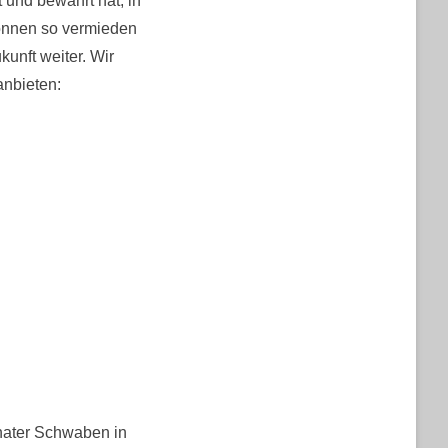
t und bewahrt hat, in
können so vermieden
unft weiter. Wir
anbieten:
nater Schwaben in