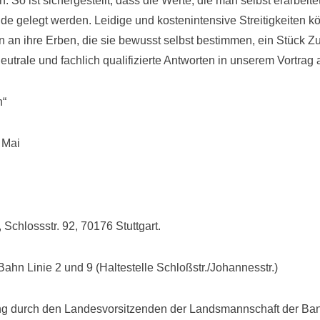
. So ist sichergestellt, dass die Werte, die man selbst erarbeite
nde gelegt werden. Leidige und kostenintensive Streitigkeiten 
 an ihre Erben, die sie bewusst selbst bestimmen, ein Stück Zuk
eutrale und fachlich qualifizierte Antworten in unserem Vortrag 
n“
 Mai
 Schlossstr. 92, 70176 Stuttgart.
Bahn Linie 2 und 9 (Haltestelle Schloßstr./Johannesstr.)
 durch den Landesvorsitzenden der Landsmannschaft der Ba