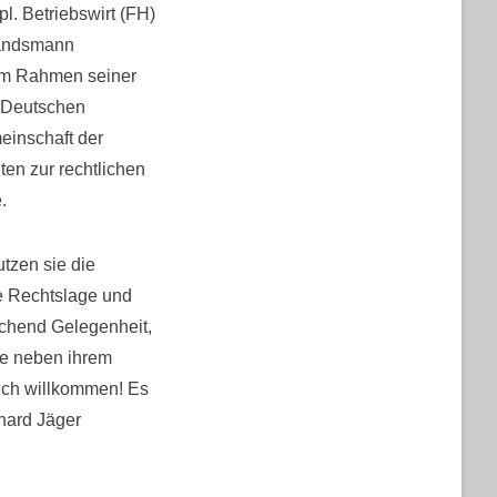
l. Betriebswirt (FH)
Landsmann
 im Rahmen seiner
er Deutschen
einschaft der
ten zur rechtlichen
.
utzen sie die
le Rechtslage und
ichend Gelegenheit,
ie neben ihrem
ich willkommen! Es
hard Jäger