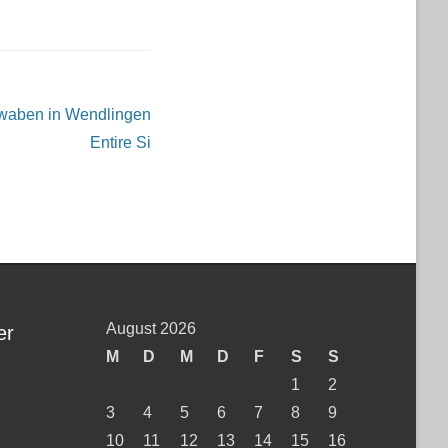
hwaben in Wendlingen
Entire Si
August 2026
er
M
D
M
D
F
S
S
1
2
3
4
5
6
7
8
9
10
11
12
13
14
15
16