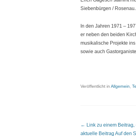
Siebenbürgen / Rosenau.
In den Jahren 1971 – 1977
er neben den beiden Kir
musikalische Projekte ins 
sowie auch Gastorganisten
Veröffentlicht in
Allgemein
,
T
Beitrags Übersicht
← Link zu einem Beitrag, de
aktuelle Beitrag
Auf den S