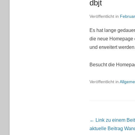
dbjt
Veröffentlicht in
Februar
Es hat lange gedauer
die neue Homepage d
und erweitert werden.
Besucht die Homepa
Veröffentlicht in
Allgeme
Beitrags Übersicht
← Link zu einem Beitra
aktuelle Beitrag
Wande