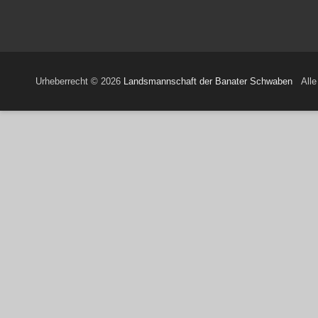
Urheberrecht © 2026
Landsmannschaft der Banater Schwaben
Alle 