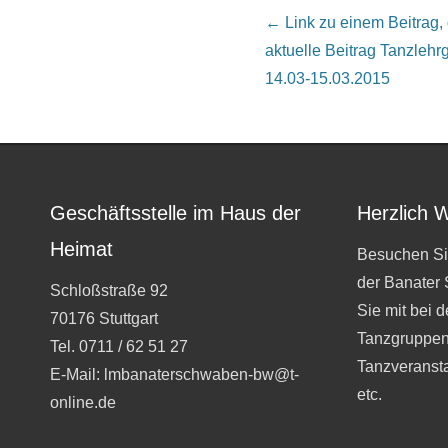
Beitrags Übersicht
← Link zu einem Beitrag, de
aktuelle Beitrag
Tanzlehrg
14.03-15.03.2015
Geschäftsstelle im Haus der
Herzlich 
Heimat
Besuchen Si
der Banater
Schloßstraße 92
Sie mit bei 
70176 Stuttgart
Tanzgruppen
Tel. 0711 / 62 51 27
Tanzveranst
E-Mail: lmbanaterschwaben-bw@t-
etc.
online.de