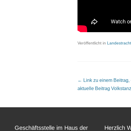
Veröffentlicht in
Landestrach
Beitrags Übersicht
← Link zu einem Beitrag, de
aktuelle Beitrag
Volkstanzf
Geschäftsstelle im Haus der
Herzlich 