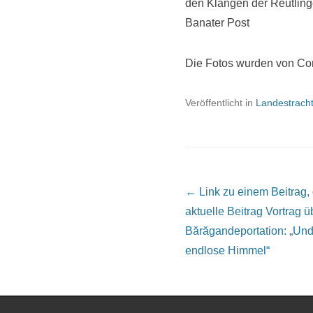
den Klängen der Reutling
Banater Post
Die Fotos wurden von Cor
Veröffentlicht in
Landestrach
Beitrags Übersicht
← Link zu einem Beitrag, de
aktuelle Beitrag
Vortrag ü
Bărăgandeportation: „Und
endlose Himmel“