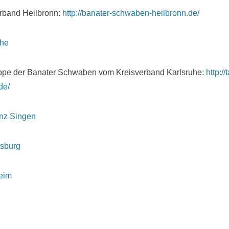
rband Heilbronn:
http://banater-schwaben-heilbronn.de/
uhe
ppe der Banater Schwaben vom Kreisverband Karlsruhe:
http:/
de/
nz Singen
gsburg
eim