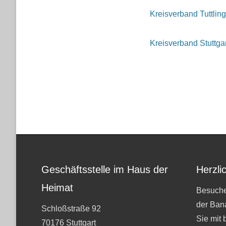
Kreisverband Tuttlin
Kreisverband Stuttgar
Geschäftsstelle im Haus der
Herzli
Heimat
Besuche
der Ban
Schloßstraße 92
Sie mit 
70176 Stuttgart