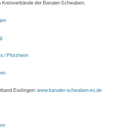
 es Kreisverbände der Banater-Schwaben.
gen
rg
s / Pforzheim
gen
rband Esslingen:
www.banater-schwaben-es.de
onn