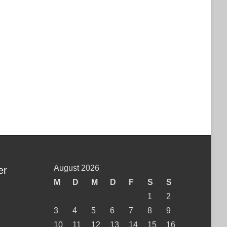
August 2026
er
M
D
M
D
F
S
S
1
2
3
4
5
6
7
8
9
10
11
12
13
14
15
16