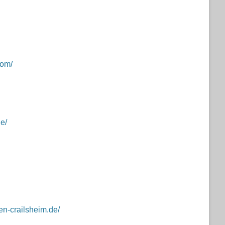
com/
e/
n-crailsheim.de/