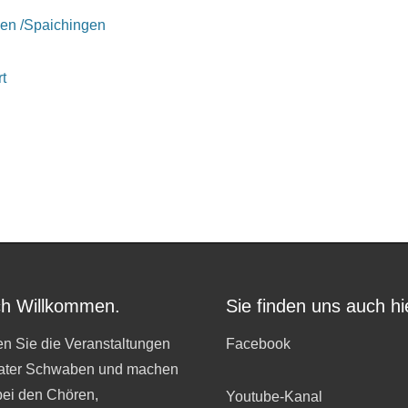
gen /Spaichingen
t
ch Willkommen.
Sie finden uns auch hi
n Sie die Veranstaltungen
Facebook
ater Schwaben und machen
bei den Chören,
Youtube-Kanal