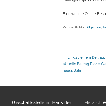
Tuttlingen-Spaichingen ve
Eine weitere Online-Besp
Veröffentlicht in
Allgemein
,
In
Beitrags Übersicht
← Link zu einem Beitrag, de
aktuelle Beitrag
Frohe Wei
neues Jahr
Geschäftsstelle im Haus der
Herzlich 