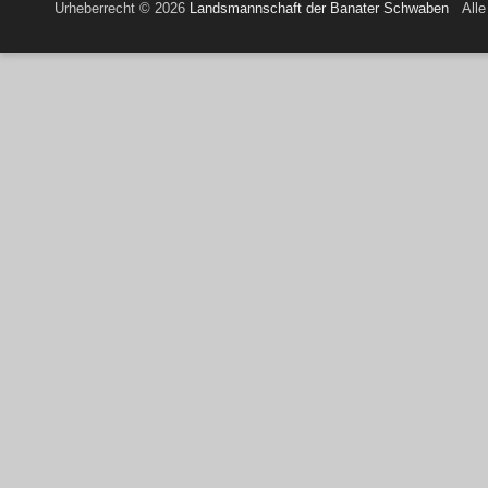
Urheberrecht © 2026
Landsmannschaft der Banater Schwaben
Alle 