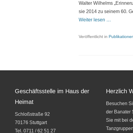
Walter Wilhelms „Erinner
sie 2014 zu seinem 60. G
Weiter lesen …
Veröffentlicht in
Publikatione
Geschäftsstelle im Haus der
Herzlich 
Heimat
Besuchen Si
der Banater
Schloßstraße 92
Sie mit bei 
70176 Stuttgart
Tanzgruppen
Tel. 0711 / 62 51 27