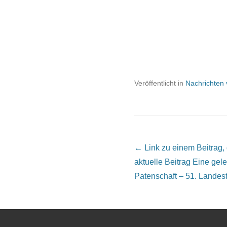
Veröffentlicht in
Nachrichten
Beitrags Übersicht
← Link zu einem Beitrag, de
aktuelle Beitrag
Eine gele
Patenschaft – 51. Landest