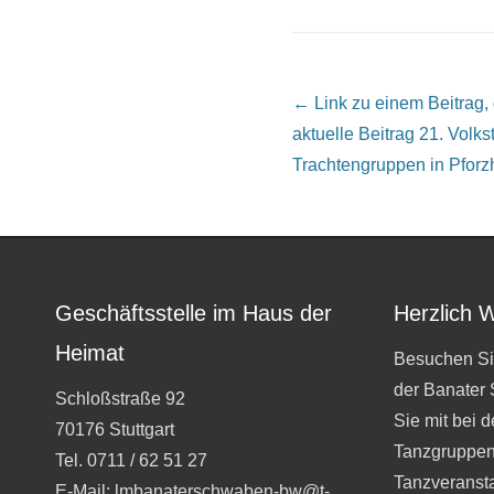
Beitrags Übersicht
← Link zu einem Beitrag, de
aktuelle Beitrag
21. Volkst
Trachtengruppen in Pfor
Geschäftsstelle im Haus der
Herzlich 
Heimat
Besuchen Si
der Banater
Schloßstraße 92
Sie mit bei 
70176 Stuttgart
Tanzgruppen
Tel. 0711 / 62 51 27
Tanzveranst
E-Mail: lmbanaterschwaben-bw@t-