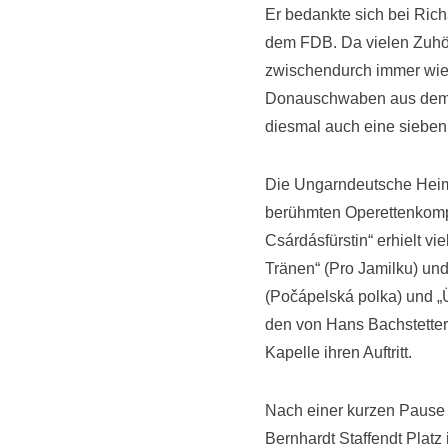
Er bedankte sich bei Rich
dem FDB. Da vielen Zuhör
zwischendurch immer wied
Donauschwaben aus dem 
diesmal auch eine siebe
Die Ungarndeutsche Heima
berühmten Operettenkomp
Csárdásfürstin“ erhielt v
Tränen“ (Pro Jamilku) un
(Počápelská polka) und „Ü
den von Hans Bachstetter 
Kapelle ihren Auftritt.
Nach einer kurzen Pause 
Bernhardt Staffendt Platz