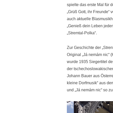
spielte das erste Mal für
„Grüß Gott, ihr Freunde“ 
auch aktuelle Blasmusikh
„Genieß dein Leben jeden
„Stremtal-Polka“.
Zur Geschichte der „Strent
Original „Já nemám nic“ 
wurde 1935 Siegertitel de
der tschechoslowakischen 
Johann Bauer aus Österrei
kleine Dorfmusik“ aus de
und „Já nemám nic“ so zu