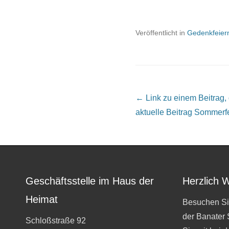
Veröffentlicht in
Gedenkfeier
Beitrags Übersicht
← Link zu einem Beitrag, de
aktuelle Beitrag
Sommerfes
Geschäftsstelle im Haus der
Herzlich 
Heimat
Besuchen Si
der Banater
Schloßstraße 92