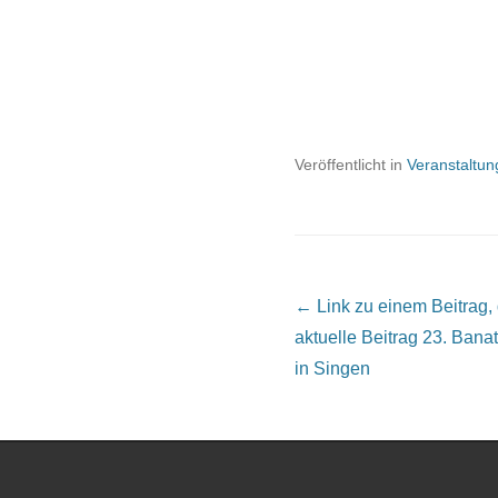
Veröffentlicht in
Veranstaltu
Beitrags Übersicht
← Link zu einem Beitrag, de
aktuelle Beitrag
23. Banat
in Singen